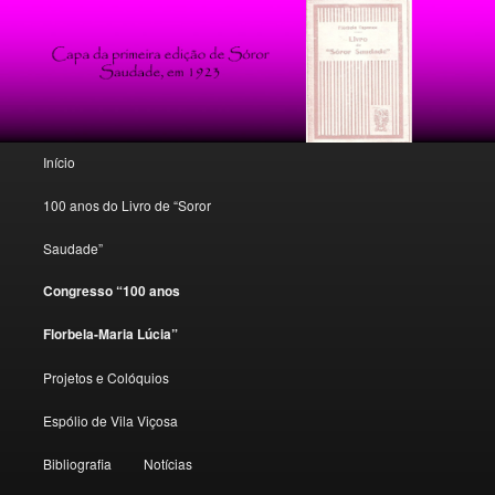
Poesia, conto e crítica florbeliana
Florbela Espanca: o espólio de um
mito
Menu principal
Início
Saltar para o conteúdo primário
Saltar para o conteúdo secundário
100 anos do Livro de “Soror
Saudade”
Congresso “100 anos
Florbela-Maria Lúcia”
Projetos e Colóquios
Espólio de Vila Viçosa
Bibliografia
Notícias