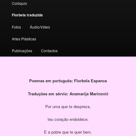
Colóquio
Florbela traduzida
Fotos
Áudio/Vídeo
Artes Plásticas
Publicações
Contactos
Poemas em português: Florbela Espanca
Traduções em sérvio: Anamarija Marinović
Por uma que te despreza,
teu coração endoidece.
E a pobre que te quer bem,