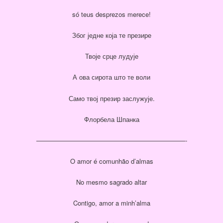
só teus desprezos merece!
Због једне која те презире
Твоје срце лудује
А ова сирота што те воли
Само твој презир заслужује.
Флорбела Шпанка
———————————————————————-
O amor é comunhão d’almas
No mesmo sagrado altar
Contigo, amor a minh’alma