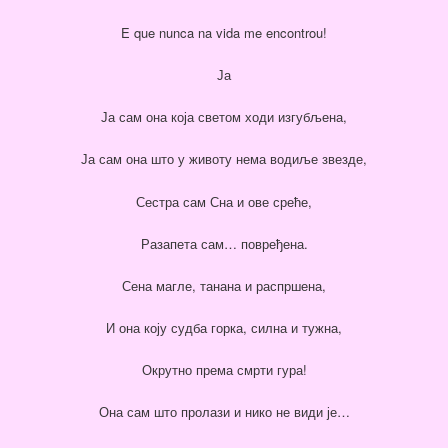
E que nunca na vida me encontrou!
Ја
Ја сам она која светом ходи изгубљена,
Ја сам она што у животу нема водиље звезде,
Сестра сам Сна и ове среће,
Разапета сам… повређена.
Сена магле, танана и распршена,
И она коју судба горка, силна и тужна,
Окрутно према смрти гура!
Она сам што пролази и нико не види је…