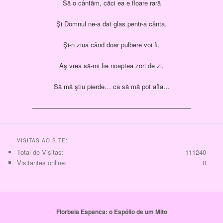
Să o cântăm, căci ea e floare rară
Şi Domnul ne-a dat glas pentr-a cânta.
Şi-n ziua când doar pulbere voi fi,
Aş vrea să-mi fie noaptea zori de zi,
Să mă ştiu pierde… ca să mă pot afla…
————————————————————————–
VISITAS AO SITE:
Total de Visitas:
111240
Visitantes online:
0
Florbela Espanca: o Espólio de um Mito