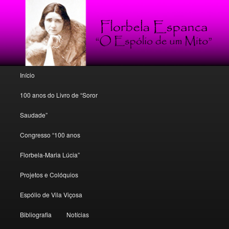
Poesia, conto e crítica florbeliana
Florbela Espanca: o espólio de um
mito
Menu principal
Início
Saltar para o conteúdo primário
Saltar para o conteúdo secundário
100 anos do Livro de “Soror
Saudade”
Congresso “100 anos
Florbela-Maria Lúcia”
Projetos e Colóquios
Espólio de Vila Viçosa
Bibliografia
Notícias