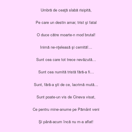
Umbră de ceaţă slabă risipită,
Pe care un destin amar, trist şi fatal
O duce către moarte-n mod brutal!
Inimă ne-nţeleasă şi cernită!…
Sunt cea care tot trece nevăzută…
Sunt cea numită tristă fără-a fi…
Sunt, fără-a şti de ce, lacrimă mută…
Sunt poate-un vis de Cineva visat,
Ce pentru mine-anume pe Pământ veni
Şi până-acum încă nu m-a aflat!