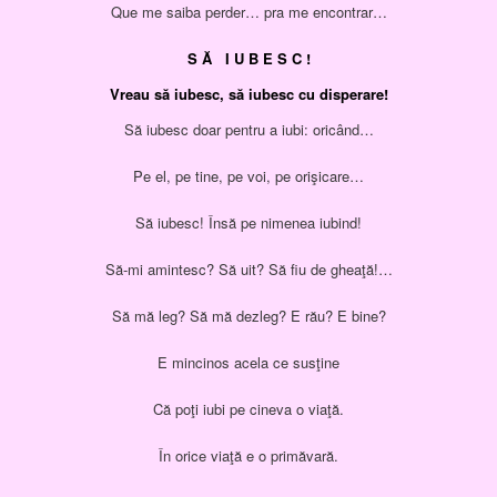
Que me saiba perder… pra me encontrar…
S Ă I U B E S C !
Vreau să iubesc, să iubesc cu disperare!
Să iubesc doar pentru a iubi: oricând…
Pe el, pe tine, pe voi, pe orişicare…
Să iubesc! Însă pe nimenea iubind!
Să-mi amintesc? Să uit? Să fiu de gheaţă!…
Să mă leg? Să mă dezleg? E rău? E bine?
E mincinos acela ce susţine
Că poţi iubi pe cineva o viaţă.
În orice viaţă e o primăvară.