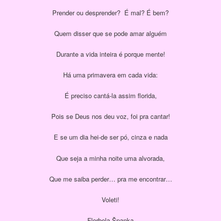
Prender ou desprender? É mal? É bem?
Quem disser que se pode amar alguém
Durante a vida inteira é porque mente!
Há uma primavera em cada vida:
É preciso cantá-la assim florida,
Pois se Deus nos deu voz, foi pra cantar!
E se um dia hei-de ser pó, cinza e nada
Que seja a minha noite uma alvorada,
Que me saiba perder… pra me encontrar…
Voleti!
Florbela Španka