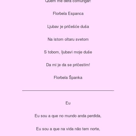
Quem me dera comungar!
Florbela Espanca
Ljubav je pričešće duša
Na istom oltaru svetom
S tobom, ljubavi moje duše
Da mi je da se pričestim!
Florbela Španka
———————————————————————-
Еu
Eu sou a que no mundo anda perdida,
Eu sou a que na vida não tem norte,