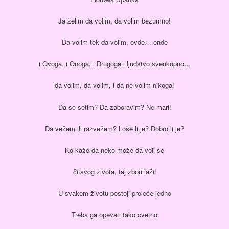
Ja želim da volim, da volim bezumno!
Da volim tek da volim, ovde… onde
i Ovoga, i Onoga, i Drugoga i ljudstvo sveukupno…
da volim, da volim, i da ne volim nikoga!
Da se setim? Da zaboravim? Ne mari!
Da vežem ili razvežem? Loše li je? Dobro li je?
Ko kaže da neko može da voli se
čitavog života, taj zbori laži!
U svakom životu postoji proleće jedno
Treba ga opevati tako cvetno