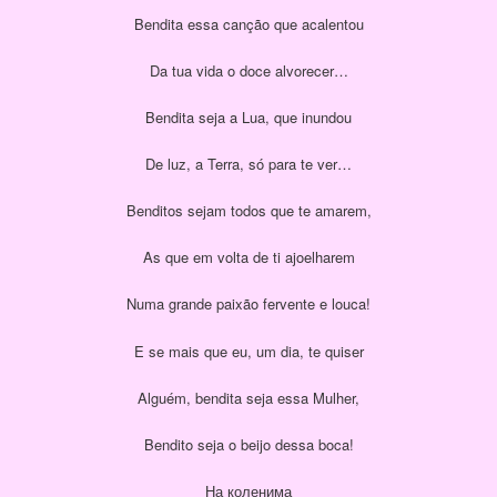
Bendita essa canção que acalentou
Da tua vida o doce alvorecer…
Bendita seja a Lua, que inundou
De luz, a Terra, só para te ver…
Benditos sejam todos que te amarem,
As que em volta de ti ajoelharem
Numa grande paixão fervente e louca!
E se mais que eu, um dia, te quiser
Alguém, bendita seja essa Mulher,
Bendito seja o beijo dessa boca!
На коленима