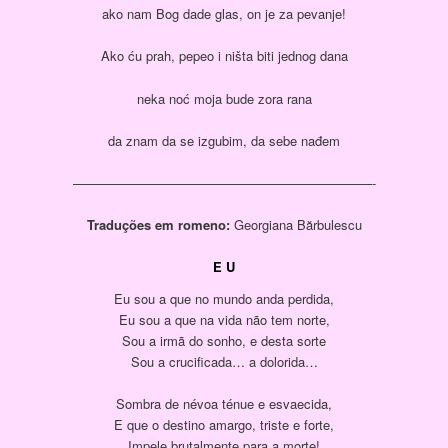
ako nam Bog dade glas, on je za pevanje!
Ako ću prah, pepeo i ništa biti jednog dana
neka noć moja bude zora rana
da znam da se izgubim, da sebe nađem
———————————————————————-
Traduções em romeno:
Georgiana Bărbulescu
E U
Eu sou a que no mundo anda perdida,
Eu sou a que na vida não tem norte,
Sou a irmã do sonho, e desta sorte
Sou a crucificada… a dolorida…
Sombra de névoa ténue e esvaecida,
E que o destino amargo, triste e forte,
Impele brutalmente para a morte!