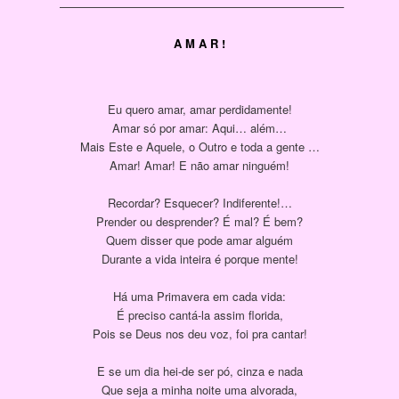
————————————————————————–
A M A R !
Eu quero amar, amar perdidamente!
Amar só por amar: Aqui… além…
Mais Este e Aquele, o Outro e toda a gente …
Amar! Amar! E não amar ninguém!
Recordar? Esquecer? Indiferente!…
Prender ou desprender? É mal? É bem?
Quem disser que pode amar alguém
Durante a vida inteira é porque mente!
Há uma Primavera em cada vida:
É preciso cantá-la assim florida,
Pois se Deus nos deu voz, foi pra cantar!
E se um dia hei-de ser pó, cinza e nada
Que seja a minha noite uma alvorada,