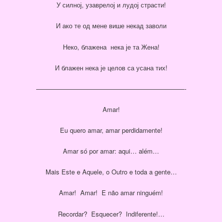
У силној, узаврелој и лудој страсти!
И ако те од мене више некад заволи
Неко, блажена нека је та Жена!
И блажен нека је целов са усана тих!
———————————————————————-
Amar!
Eu quero amar, amar perdidamente!
Amar só por amar: aqui… além…
Mais Este e Aquele, o Outro e toda a gente…
Amar! Amar! E não amar ninguém!
Recordar? Esquecer? Indiferente!…