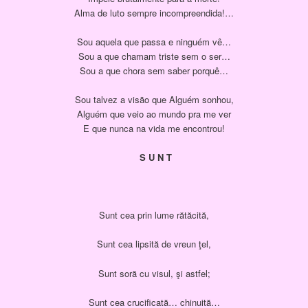
Alma de luto sempre incompreendida!…
Sou aquela que passa e ninguém vê…
Sou a que chamam triste sem o ser…
Sou a que chora sem saber porquê…
Sou talvez a visão que Alguém sonhou,
Alguém que veio ao mundo pra me ver
E que nunca na vida me encontrou!
S U N T
Sunt cea prin lume rătăcită,
Sunt cea lipsită de vreun ţel,
Sunt soră cu visul, şi astfel;
Sunt cea crucificată… chinuită…