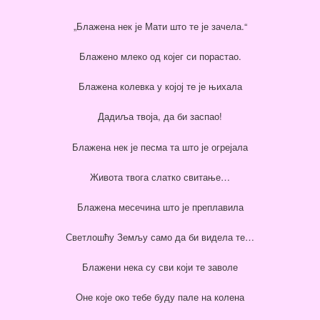
„Блажена нек је Мати што те је зачела.“
Блажено млеко од којег си порастао.
Блажена колевка у којој те је њихала
Дадиља твоја, да би заспао!
Блажена нек је песма та што је огрејала
Живота твога слатко свитање…
Блажена месечина што је преплавила
Светлошћу Земљу само да би видела те…
Блажени нека су сви који те заволе
Оне које око тебе буду пале на колена