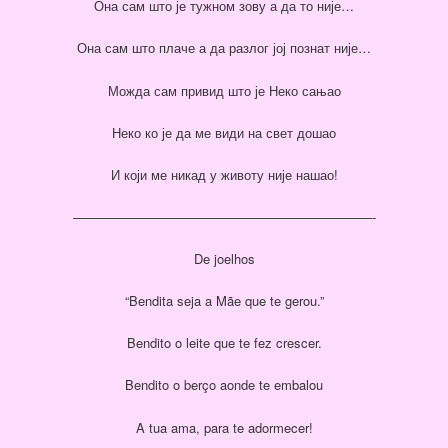
Она сам што је тужном зову а да то није…
Она сам што плаче а да разлог јој познат није…
Можда сам привид што је Неко сањао
Неко ко је да ме види на свет дошао
И који ме никад у животу није нашао!
———————————————————————-
De joelhos
“Bendita seja a Mãe que te gerou.”
Bendito o leite que te fez crescer.
Bendito o berço aonde te embalou
A tua ama, para te adormecer!