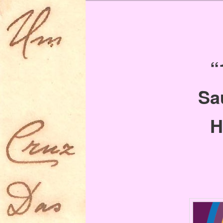
“
Sa
H