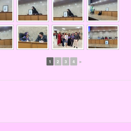
1
2
3
4
►