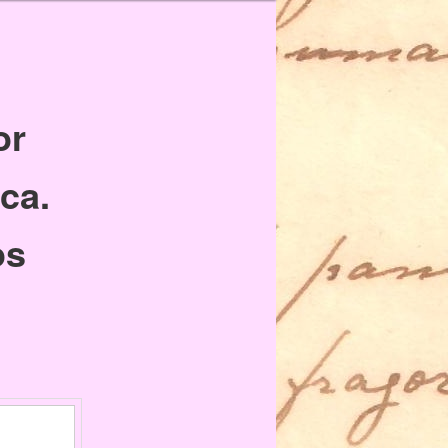
or
ca.
os