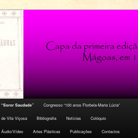
na
nca: o espólio de um mito
e “Soror Saudade”
Congresso “100 anos Florbela-Maria Lúcia”
ário
undário
 de Vila Viçosa
Bibliografia
Notícias
Colóquio
Áudio/Vídeo
Artes Plásticas
Publicações
Contactos