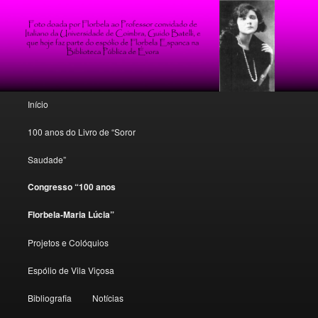
Poesia, conto e crítica florbeliana
Florbela Espanca: o espólio de um
mito
Menu principal
Início
Saltar para o conteúdo primário
Saltar para o conteúdo secundário
100 anos do Livro de “Soror
Saudade”
Congresso “100 anos
Florbela-Maria Lúcia”
Projetos e Colóquios
Espólio de Vila Viçosa
Bibliografia
Notícias