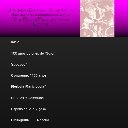
Poesia, conto e crítica florbeliana
Florbela Espanca: o espólio de um
mito
Menu principal
Início
Saltar para o conteúdo primário
Saltar para o conteúdo secundário
100 anos do Livro de “Soror
Saudade”
Congresso “100 anos
Florbela-Maria Lúcia”
Projetos e Colóquios
Espólio de Vila Viçosa
Bibliografia
Notícias