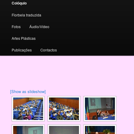
Colóquio
Florbela traduzida
Fotos
Áudio/Vídeo
Artes Plásticas
Publicações
Contactos
[Show as slideshow]