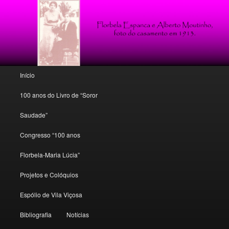
Poesia, conto e crítica florbeliana
Florbela Espanca: o espólio de um
mito
Menu principal
Início
Saltar para o conteúdo primário
Saltar para o conteúdo secundário
100 anos do Livro de “Soror
Saudade”
Congresso “100 anos
Florbela-Maria Lúcia”
Projetos e Colóquios
Espólio de Vila Viçosa
Bibliografia
Notícias