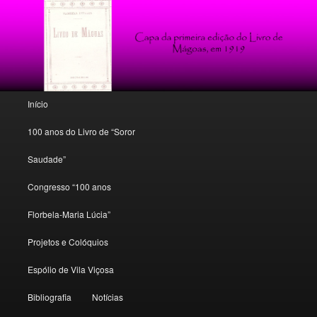
Poesia, conto e crítica florbeliana
Florbela Espanca: o espólio de um
mito
Menu principal
Início
Saltar para o conteúdo primário
Saltar para o conteúdo secundário
100 anos do Livro de “Soror
Saudade”
Congresso “100 anos
Florbela-Maria Lúcia”
Projetos e Colóquios
Espólio de Vila Viçosa
Bibliografia
Notícias